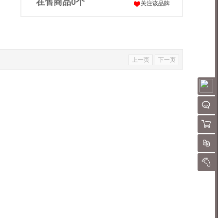
在售商品
0
个
关注该品牌
上一页
下一页
请
聊
购物
对
我的