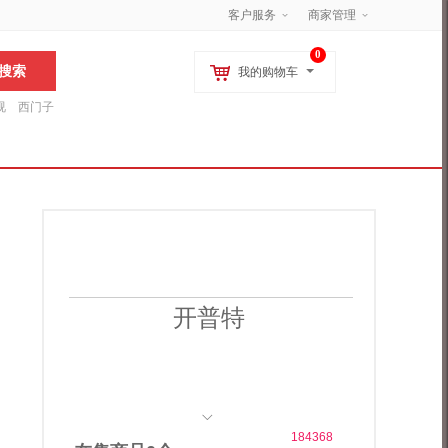
客户服务
商家管理
0
我的购物车
视
西门子
松下
海尔
指纹锁
电风扇
加湿器
空气净化器
开普特
184368