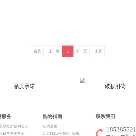
首页
上一页
1
下一页
末页
品质承诺
破损补寄
后服务
购物指南
联系我们
器壁挂炉使用常识
新房装修
18538552
机日常使用常识
UIOT超级智慧家_新郑市兴达家电