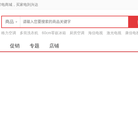
家电商城，买家电到兴达
商品
格力空调
多筒洗衣机
60cm零嵌冰箱
厨房空调
海信电视
激光电视
康佳电
促销
专题
店铺