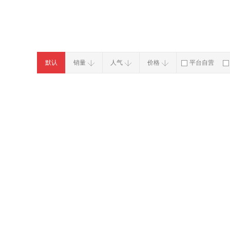
默认
销量
人气
价格
平台自营
破损补寄