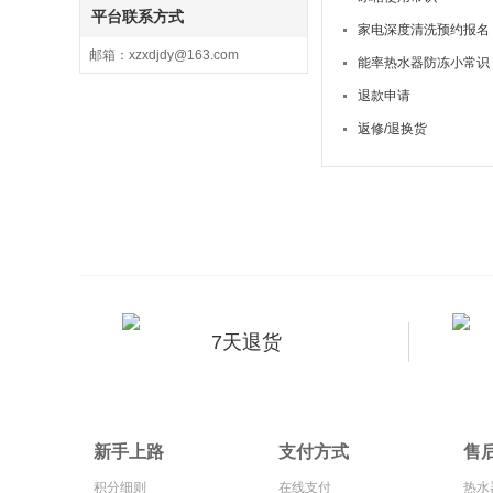
平台联系方式
家电深度清洗预约报名
邮箱：xzxdjdy@163.com
能率热水器防冻小常识
退款申请
返修/退换货
7天退货
新手上路
支付方式
售
积分细则
在线支付
热水