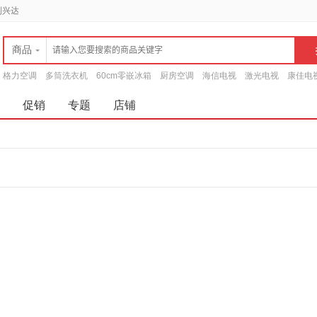
到兴达
商品
格力空调
多筒洗衣机
60cm零嵌冰箱
厨房空调
海信电视
激光电视
康佳电
促销
专题
店铺