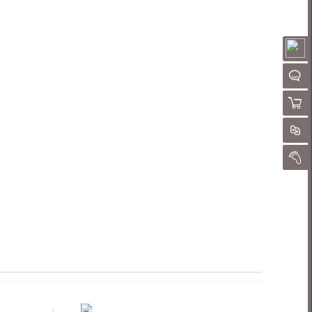
请
聊
购物
对
我的