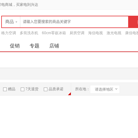
家电商城，买家电到兴达
商品
格力空调
多筒洗衣机
60cm零嵌冰箱
厨房空调
海信电视
激光电视
康佳电
促销
专题
店铺
赠品
7天退货
品质承诺
所在地：
请选择地区
急速物流