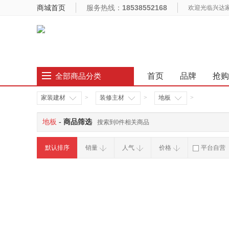
商城首页
服务热线：
18538552168
欢迎光临兴达
首页
品牌
抢购
全部商品分类
家装建材
>
装修主材
>
地板
>
地板
- 商品筛选
搜索到0件相关商品
默认排序
销量
人气
价格
平台自营
破损补寄