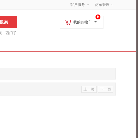
客户服务
商家管理
0
我的购物车
视
西门子
松下
海尔
指纹锁
电风扇
加湿器
空气净化器
上一页
下一页